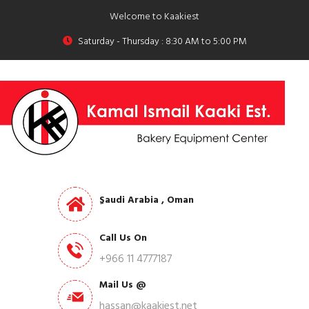
Welcome to Kaakiest
Saturday - Thursday : 8:30 AM to 5:00 PM
ِSaudi Arabia , Oman
Call Us On
+966 11 4777187
Mail Us @
hassan@kaakiest.net